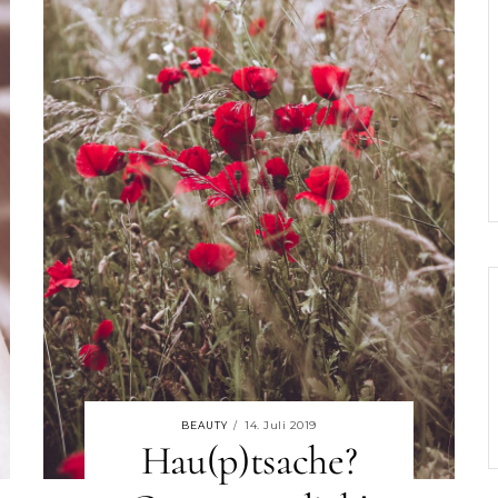
14. Juli 2019
BEAUTY
/
Hau(p)tsache?