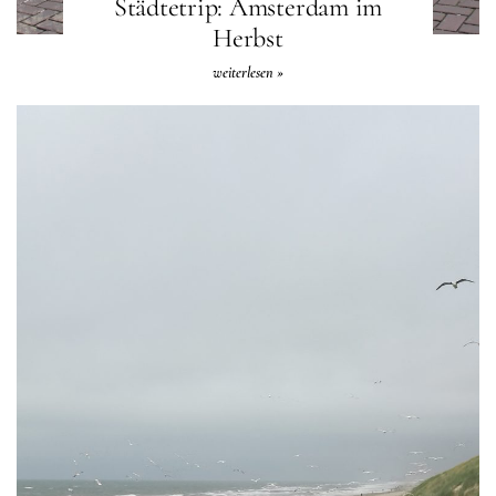
Städtetrip: Amsterdam im
Herbst
weiterlesen »