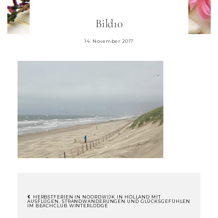
Bild10
14. November 2017
HERBSTFERIEN IN NOORDWIJK IN HOLLAND MIT
AUSFLÜGEN, STRANDWANDERUNGEN UND GLÜCKSGEFÜHLEN
IM BEACHCLUB WINTERLODGE
BEITRAGSNAVIGATION