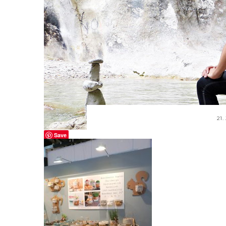
21.
Save