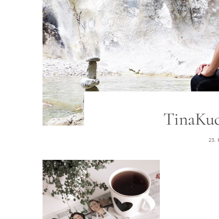
TinaKuc
23.